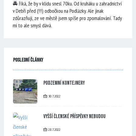
🚔 říká, že by v klidu snesl 70ku. Od kruháku u zahradnictví
v Debři před (!!!) odbočkou na Podlázky. Ale jinak
zdůrazňuji, ze ve městě jsem spíše pro zpomalování. Tady
mi to ale smysl dává.
Poslední články
Podzemní kontejnery
30. 7. 2022
Vyšší členské příspěvky nebudou
28. 7. 2022