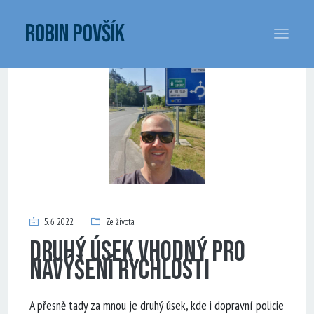
ROBIN POVŠÍK
5. 6. 2022
Ze života
Druhý úsek vhodný pro
navýšení rychlosti
A přesně tady za mnou je druhý úsek, kde i dopravní policie