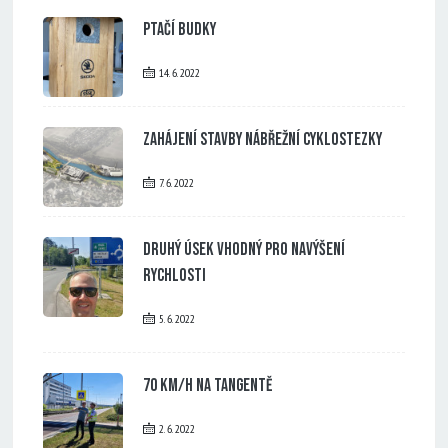
Ptačí budky
14. 6. 2022
Zahájení stavby nábřežní cyklostezky
7. 6. 2022
Druhý úsek vhodný pro navýšení
rychlosti
5. 6. 2022
70 km/h na tangentě
2. 6. 2022